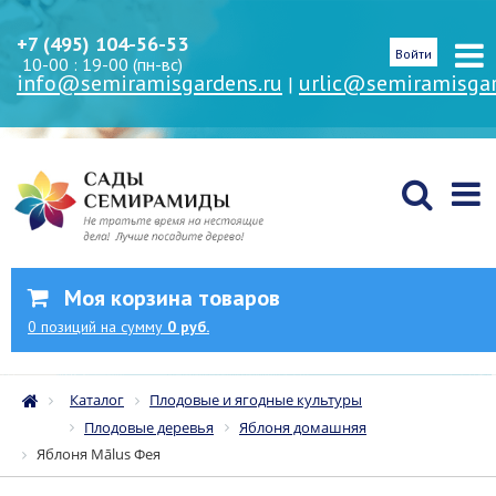
+7 (495) 104-56-53
Войти
10-00 : 19-00 (пн-вс)
info@semiramisgardens.ru
urlic@semiramisgar
|
Моя корзина товаров
0
позиций
на сумму
0 руб.
Каталог
Плодовые и ягодные культуры
Плодовые деревья
Яблоня домашняя
Яблоня Mālus Фея