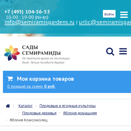
+7 (495) 104-56-53
Войти
10-00 : 19-00 (пн-вс)
info@semiramisgardens.ru
urlic@semiramisgar
|
Моя корзина товаров
0
позиций
на сумму
0 руб.
Каталог
Плодовые и ягодные культуры
Плодовые деревья
Яблоня домашняя
Яблоня Комсомолец