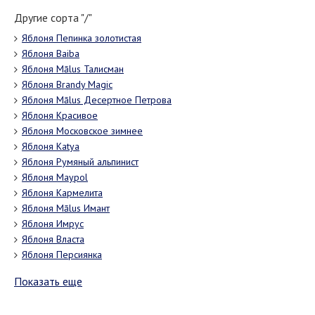
Другие сорта "/"
Яблоня Пепинка золотистая
Яблоня Baiba
Яблоня Mālus Талисман
Яблоня Brandy Magic
Яблоня Mālus Десертное Петрова
Яблоня Красивое
Яблоня Московское зимнее
Яблоня Кatya
Яблоня Румяный альпинист
Яблоня Мaypol
Яблоня Кармелита
Яблоня Mālus Имант
Яблоня Имрус
Яблоня Власта
Яблоня Персиянка
Показать еще