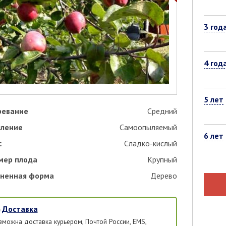
3 год
4 год
5 лет
ревание
Средний
ление
Самоопыляемый
6 лет
с
Сладко-кислый
мер плода
Крупный
ненная форма
Дерево
Доставка
зможна доставка курьером, Почтой России, EMS,