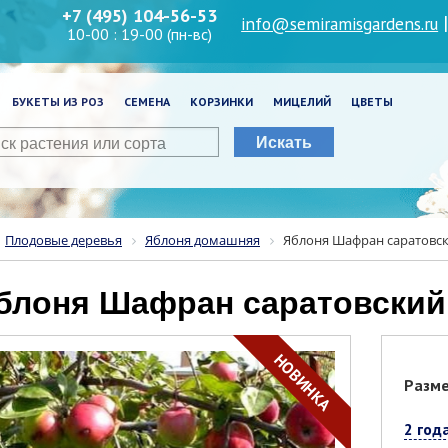
+7 (495) 104-56-53
info@semiramisgardens.ru
10-00 : 19-00 (пн-вс)
БУКЕТЫ ИЗ РОЗ
СЕМЕНА
КОРЗИНКИ
МИЦЕЛИЙ
ЦВЕТЫ
Искать
Плодовые деревья
Яблоня домашняя
Яблоня Шафран саратовс
Яблоня Шафран саратовский
НОВИНКА
Разм
2 год