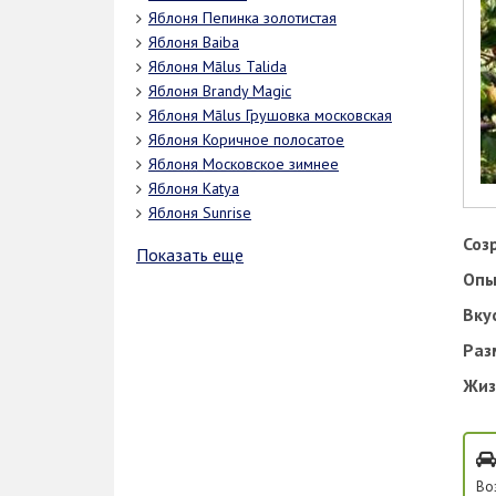
Яблоня Пепинка золотистая
Яблоня Baiba
Яблоня Mālus Talida
Яблоня Brandy Magic
Яблоня Mālus Грушовка московская
Яблоня Коричное полосатое
Яблоня Московское зимнее
Яблоня Кatya
Яблоня Sunrise
Соз
Показать еще
Опы
Вку
Раз
Жиз
Во