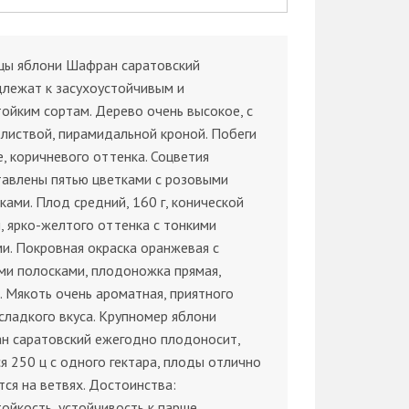
цы яблони Шафран саратовский
лежат к засухоустойчивым и
ойким сортам. Дерево очень высокое, с
 листвой, пирамидальной кроной. Побеги
, коричневого оттенка. Соцветия
тавлены пятью цветками с розовыми
ками. Плод средний, 160 г, конической
 ярко-желтого оттенка с тонкими
и. Покровная окраска оранжевая с
ми полосками, плодоножка прямая,
. Мякоть очень ароматная, приятного
сладкого вкуса. Крупномер яблони
н саратовский ежегодно плодоносит,
я 250 ц с одного гектара, плоды отлично
ся на ветвях. Достоинства:
ойкость, устойчивость к парше.