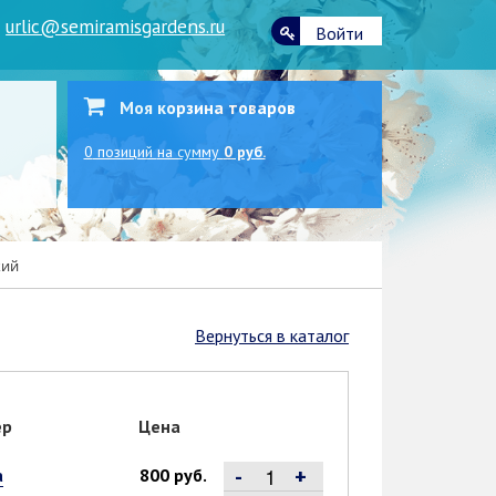
|
urlic@semiramisgardens.ru
Войти
Моя корзина товаров
0
позиций
на сумму
0 руб.
кий
Вернуться в каталог
ер
Цена
-
+
а
800 руб.