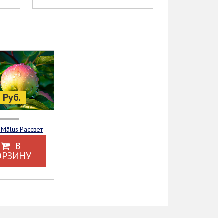
 Руб.
 Mālus Рассвет
В
ОРЗИНУ