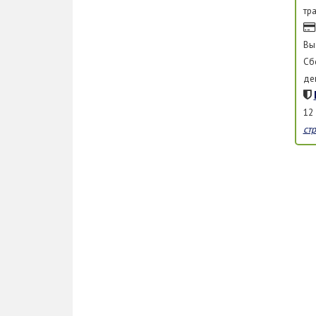
тр
Вы
Сб
де
12
ст