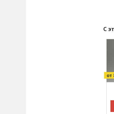
С э
от 