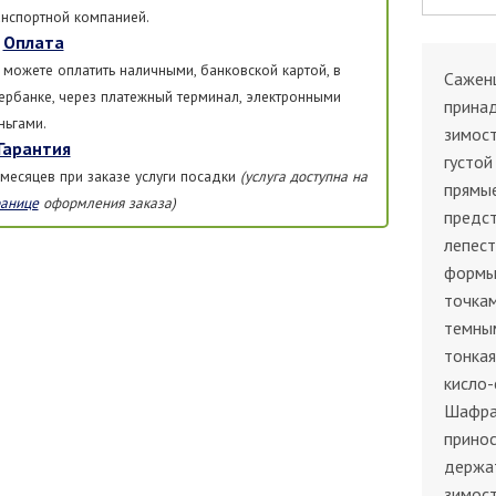
анспортной компанией.
Оплата
 можете оплатить наличными, банковской картой, в
Сажен
ербанке, через платежный терминал, электронными
принад
ньгами.
зимост
Гарантия
густой
 месяцев при заказе услуги посадки
(услуга доступна на
прямые
ранице
оформления заказа)
предс
лепест
формы,
точкам
темны
тонкая
кисло-
Шафра
принос
держат
зимост