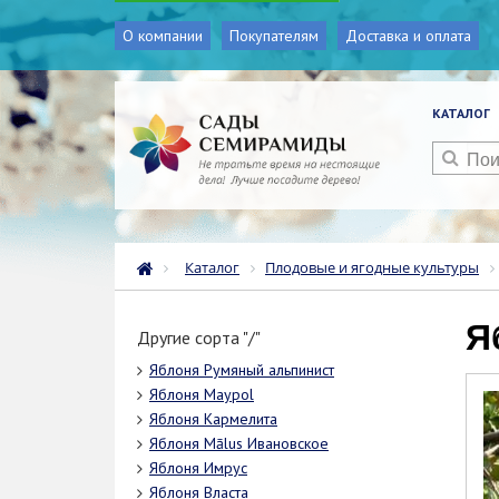
О компании
Покупателям
Доставка и оплата
КАТАЛОГ
Каталог
Плодовые и ягодные культуры
Другие сорта "/"
Яблоня Румяный альпинист
Яблоня Мaypol
Яблоня Кармелита
Яблоня Mālus Ивановское
Яблоня Имрус
Яблоня Власта