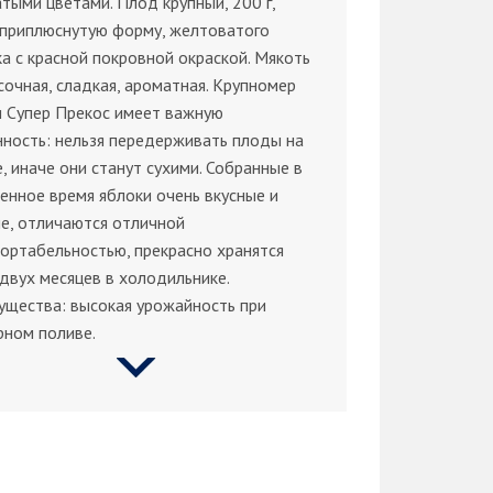
тыми цветами. Плод крупный, 200 г,
 приплюснутую форму, желтоватого
а с красной покровной окраской. Мякоть
сочная, сладкая, ароматная. Крупномер
и Супер Прекос имеет важную
ность: нельзя передерживать плоды на
, иначе они станут сухими. Собранные в
енное время яблоки очень вкусные и
е, отличаются отличной
ортабельностью, прекрасно хранятся
двух месяцев в холодильнике.
ущества: высокая урожайность при
рном поливе.