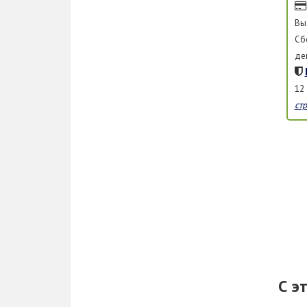
Вы
Сб
де
12
ст
С э