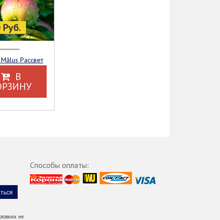
 Руб.
 Mālus Рассвет
В
ОРЗИНУ
Способы оплаты:
ловиях не