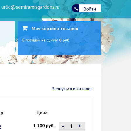
|
urlic@semiramisgardens.ru
Войти
Моя корзина товаров
0
позиций
на сумму
0 руб.
Вернуться в каталог
ер
Цена
-
+
а
1 100 руб.