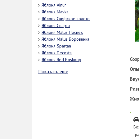
Яблоня Ainur
Яблоня Мavka
Яблоня Скифское золото
Яблоня Спарта
Яблоня Mālus Поспех
Яблоня Mālus Боровинка
Яблоня Spartan
Яблоня Decosta
Соз
Яблоня Red Boskoop
Опы
Показать еще
Вку
Раз
Жиз
Во
тр