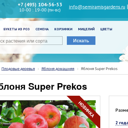
+7 (495) 104-56-53
info@semiramisgardens.ru
10-00 : 19-00 (пн-вс)
БУКЕТЫ ИЗ РОЗ
СЕМЕНА
КОРЗИНКИ
МИЦЕЛИЙ
ЦВЕТЫ
Искать
Плодовые деревья
Яблоня домашняя
Яблоня Super Prekos
Яблоня Super Prekos
НОВИНКА
Разм
2 год