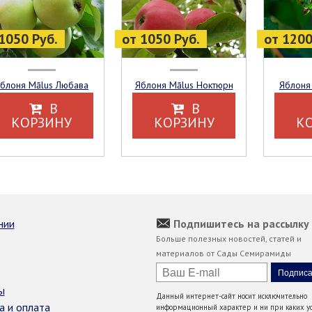
1050 Руб.
от 1050 Руб.
от 1200
Яблоня Mālus Любава
Яблоня Mālus Ноктюрн
Яблоня
В
В
КОРЗИНУ
КОРЗИНУ
К
нии
Подпишитесь на рассылку
Больше полезных новостей, статей и
материалов от Сады Семирамиды
ы
Данный интернет-сайт носит исключительно
а и оплата
информационный характер и ни при каких ус