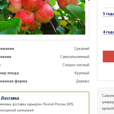
3 год
4 год
ревание
Средний
ление
Самоопыляемый
с
Сладко-кислый
мер плода
Крупный
ненная форма
Дерево
Саженц
Доставка
универ
зможна доставка курьером, Почтой России, EMS,
кроной
анспортной компанией.