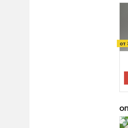
от 
ОП