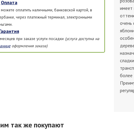
розова
Оплата
имеет
 можете оплатить наличными, банковской картой, в
оттенк
ербанке, через платежный терминал, электронными
очень 
ньгами.
яблон
Гарантия
особен
 месяцев при заказе услуги посадки
(услуга доступна на
дереве
ранице
оформления заказа)
назнач
сладки
трансп
более 
Преим
регуля
тим так же покупают