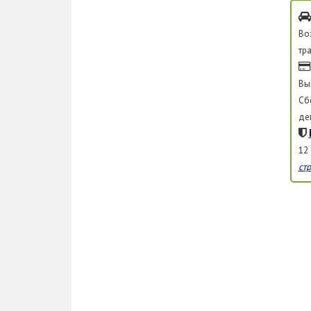
Во
тр
Вы
Сб
де
12
ст