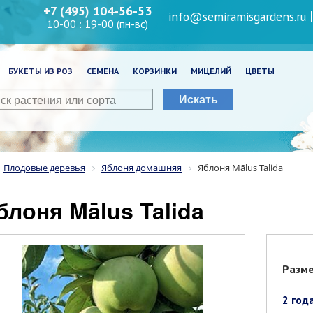
+7 (495) 104-56-53
info@semiramisgardens.ru
10-00 : 19-00 (пн-вс)
БУКЕТЫ ИЗ РОЗ
СЕМЕНА
КОРЗИНКИ
МИЦЕЛИЙ
ЦВЕТЫ
Искать
Плодовые деревья
Яблоня домашняя
Яблоня Mālus Talida
Яблоня Mālus Talida
Разм
2 год