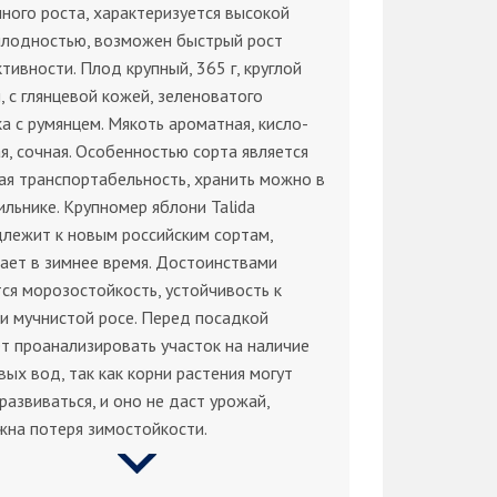
ного роста, характеризуется высокой
плодностью, возможен быстрый рост
тивности. Плод крупный, 365 г, круглой
 с глянцевой кожей, зеленоватого
а с румянцем. Мякоть ароматная, кисло-
я, сочная. Особенностью сорта является
я транспортабельность, хранить можно в
льнике. Крупномер яблони Talida
лежит к новым российским сортам,
ает в зимнее время. Достоинствами
ся морозостойкость, устойчивость к
и мучнистой росе. Перед посадкой
т проанализировать участок на наличие
вых вод, так как корни растения могут
развиваться, и оно не даст урожай,
жна потеря зимостойкости.