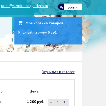
|
urlic@semiramisgardens.ru
Войти
Моя корзина товаров
0
позиций
на сумму
0 руб.
Вернуться в каталог
ер
Цена
-
+
а
1 200 руб.