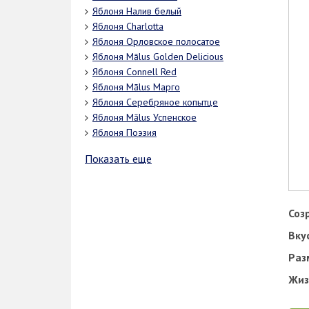
Яблоня Налив белый
Яблоня Charlotta
Яблоня Орловское полосатое
Яблоня Mālus Golden Delicious
Яблоня Connell Red
Яблоня Mālus Марго
Яблоня Серебряное копытце
Яблоня Mālus Успенское
Яблоня Поэзия
Показать еще
Соз
Вку
Раз
Жиз