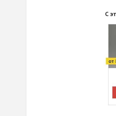
С э
от 