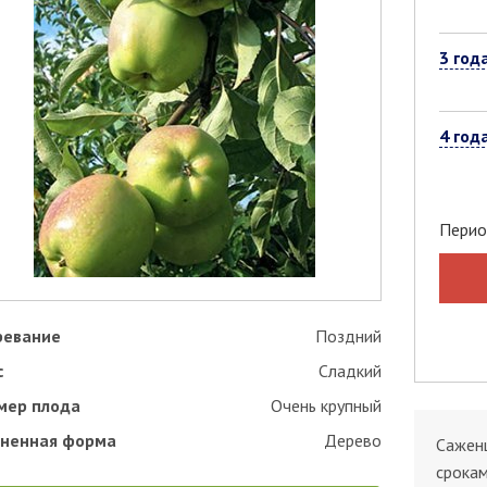
3 год
4 год
Перио
ревание
Поздний
с
Сладкий
мер плода
Очень крупный
ненная форма
Дерево
Саженц
срокам