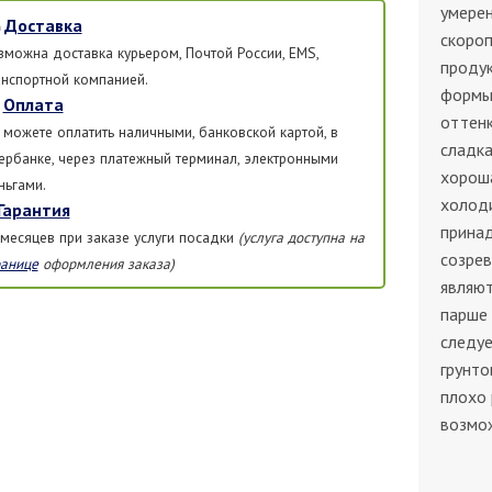
умерен
Доставка
скоро
зможна доставка курьером, Почтой России, EMS,
продук
анспортной компанией.
формы,
Оплата
оттенк
 можете оплатить наличными, банковской картой, в
сладка
ербанке, через платежный терминал, электронными
хороша
ньгами.
холоди
Гарантия
принад
 месяцев при заказе услуги посадки
(услуга доступна на
созрев
ранице
оформления заказа)
являют
парше 
следуе
грунто
плохо 
возмо