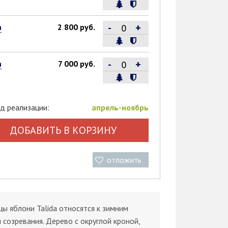
-
+
а
2 800 руб.
-
+
а
7 000 руб.
д реализации:
апрель-ноябрь
ДОБАВИТЬ В КОРЗИНУ
отложить
ы яблони Talida относятся к зимним
 созревания. Дерево с округлой кроной,