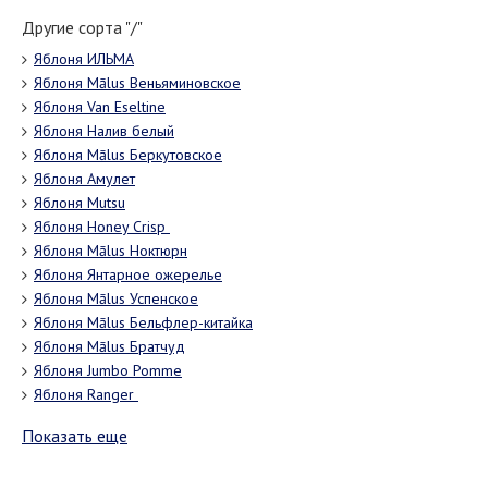
Другие сорта "/"
Яблоня ИЛЬМА
Яблоня Mālus Веньяминовское
Яблоня Van Eseltine
Яблоня Налив белый
Яблоня Mālus Беркутовское
Яблоня Амулет
Яблоня Mutsu
Яблоня Honey Crisp
Яблоня Mālus Ноктюрн
Яблоня Янтарное ожерелье
Яблоня Mālus Успенское
Яблоня Mālus Бельфлер-китайка
Яблоня Mālus Братчуд
Яблоня Jumbo Pomme
Яблоня Ranger
Показать еще