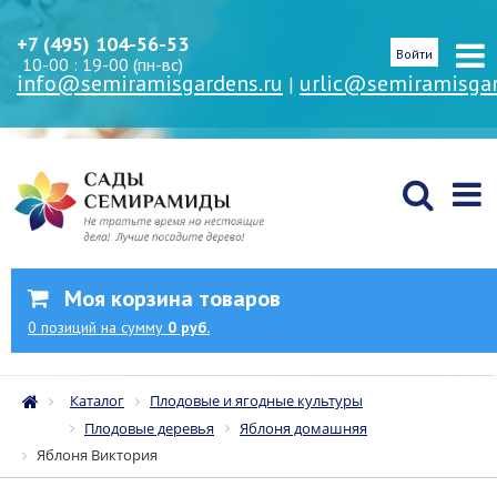
+7 (495) 104-56-53
Войти
10-00 : 19-00 (пн-вс)
info@semiramisgardens.ru
urlic@semiramisgar
|
Моя корзина товаров
0
позиций
на сумму
0 руб.
Каталог
Плодовые и ягодные культуры
Плодовые деревья
Яблоня домашняя
Яблоня Виктория