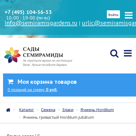
+7 (495) 104-56-53
Войти
10-00 : 19-00 (пн-вс)
info@semiramisgardens.ru
urlic@semiramisgar
|
Моя корзина товаров
0
позиций
на сумму
0 руб.
Каталог
Семена
Злаки
Ячмень Hordéum
Ячмень гривастый Hordéum jubátum