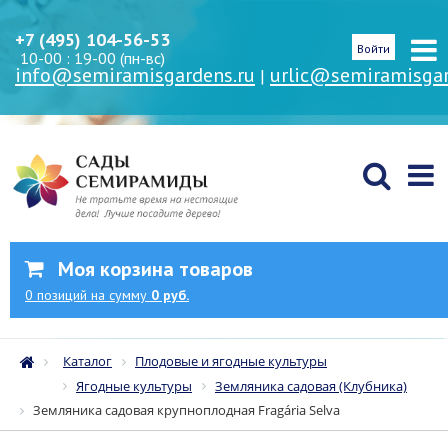
+7 (495) 104-56-53
Войти
10-00 : 19-00 (пн-вс)
info@semiramisgardens.ru
urlic@semiramisgar
|
Моя корзина товаров
0
позиций
на сумму
0 руб.
Каталог
Плодовые и ягодные культуры
Ягодные культуры
Земляника садовая (Клубника)
Земляника садовая крупноплодная Fragária Selva