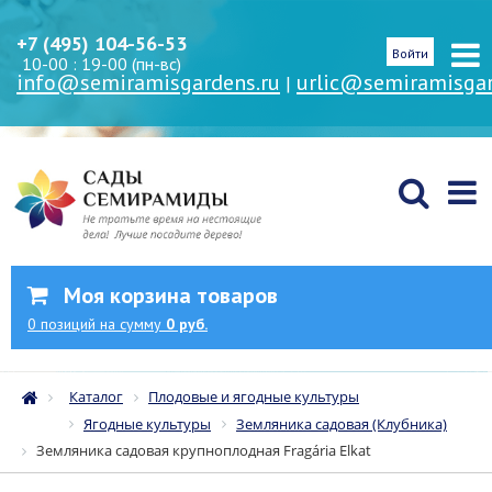
+7 (495) 104-56-53
Войти
10-00 : 19-00 (пн-вс)
info@semiramisgardens.ru
urlic@semiramisgar
|
Моя корзина товаров
0
позиций
на сумму
0 руб.
Каталог
Плодовые и ягодные культуры
Ягодные культуры
Земляника садовая (Клубника)
Земляника садовая крупноплодная Fragária Elkat