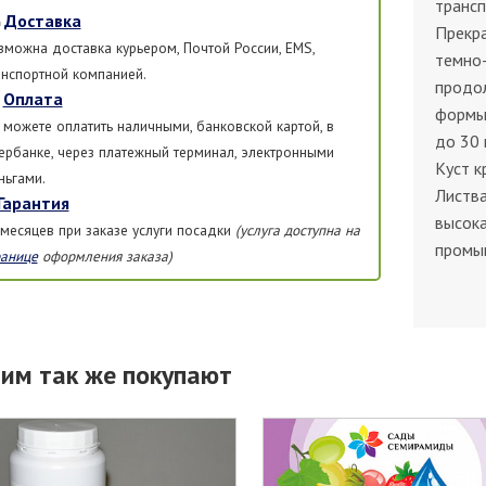
трансп
Доставка
Прекр
зможна доставка курьером, Почтой России, EMS,
темно-
анспортной компанией.
продол
Оплата
формы.
 можете оплатить наличными, банковской картой, в
до 30 
ербанке, через платежный терминал, электронными
Куст к
ньгами.
Листва
Гарантия
высока
 месяцев при заказе услуги посадки
(услуга доступна на
промы
ранице
оформления заказа)
тим так же покупают