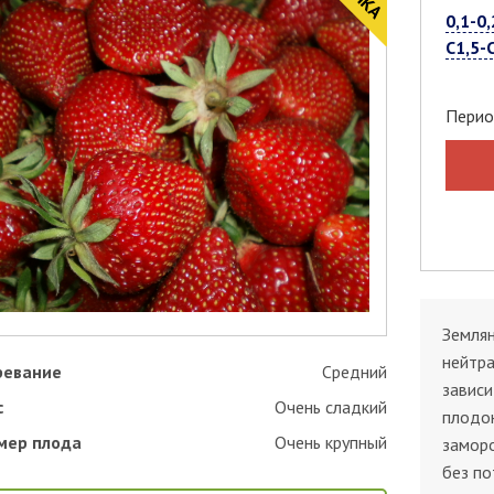
0,1-0,
С1,5-
Перио
Землян
нейтра
ревание
Средний
зависи
с
Очень сладкий
плодон
мер плода
Очень крупный
заморо
без по