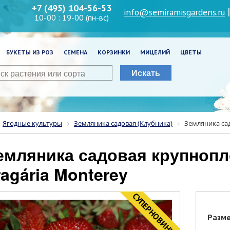
+7 (495) 104-56-53
info@semiramisgardens.ru
10-00 : 19-00 (пн-вс)
БУКЕТЫ ИЗ РОЗ
СЕМЕНА
КОРЗИНКИ
МИЦЕЛИЙ
ЦВЕТЫ
Искать
Ягодные культуры
Земляника садовая (Клубника)
Земляника сад
ragária Monterey
CУПЕРНОВИНКА
Разм