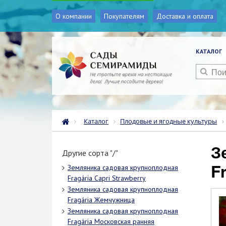
О компании
Покупателям
Доставка и оплата
КАТАЛОГ
Каталог
Плодовые и ягодные культуры
Земляника садовая крупноплодная
Другие сорта "/"
F
Земляника садовая крупноплодная
Fragária Capri Strawberry
Земляника садовая крупноплодная
Fragária Жемчужница
Земляника садовая крупноплодная
Fragária Московская ранняя