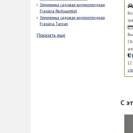
Земляника садовая крупноплодная
Fragária Redgauntlet
Во
Земляника садовая крупноплодная
тр
Fragária Tarpan
Вы
Показать еще
Сб
де
12
ст
С э