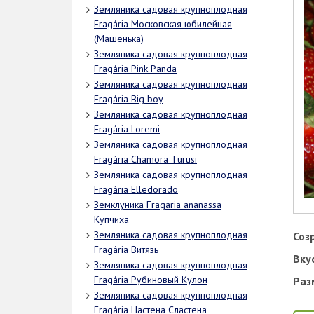
Земляника садовая крупноплодная
Fragária Московская юбилейная
(Машенька)
Земляника садовая крупноплодная
Fragária Pink Panda
Земляника садовая крупноплодная
Fragária Big boy
Земляника садовая крупноплодная
Fragária Loremi
Земляника садовая крупноплодная
Fragária Сhamora Тurusi
Земляника садовая крупноплодная
Fragária Elledorado
Земклуника Fragaria ananassa
Купчиха
Земляника садовая крупноплодная
Соз
Fragária Витязь
Вку
Земляника садовая крупноплодная
Fragária Рубиновый Кулон
Раз
Земляника садовая крупноплодная
Fragária Настена Сластена