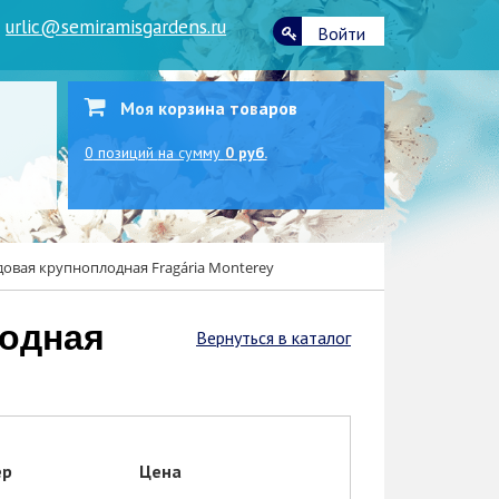
|
urlic@semiramisgardens.ru
Войти
Моя корзина товаров
0
позиций
на сумму
0 руб.
овая крупноплодная Fragária Monterey
Вернуться в каталог
ер
Цена