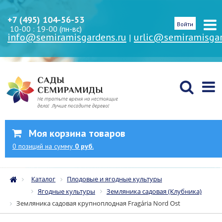
+7 (495) 104-56-53
Войти
10-00 : 19-00 (пн-вс)
info@semiramisgardens.ru
urlic@semiramisgar
|
Моя корзина товаров
0
позиций
на сумму
0 руб.
Каталог
Плодовые и ягодные культуры
Ягодные культуры
Земляника садовая (Клубника)
Земляника садовая крупноплодная Fragária Nord Оst