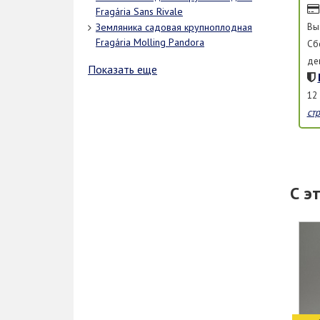
Fragária Sans Rivale
Вы
Земляника садовая крупноплодная
Fragária Molling Pandora
Сб
де
Показать еще
12
ст
С э