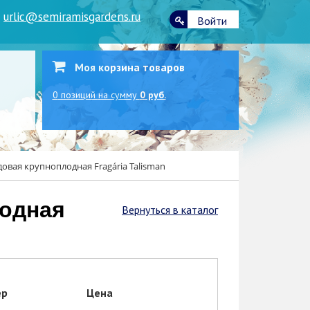
|
urlic@semiramisgardens.ru
Войти
Моя корзина товаров
0
позиций
на сумму
0 руб.
овая крупноплодная Fragária Talisman
Вернуться в каталог
ер
Цена