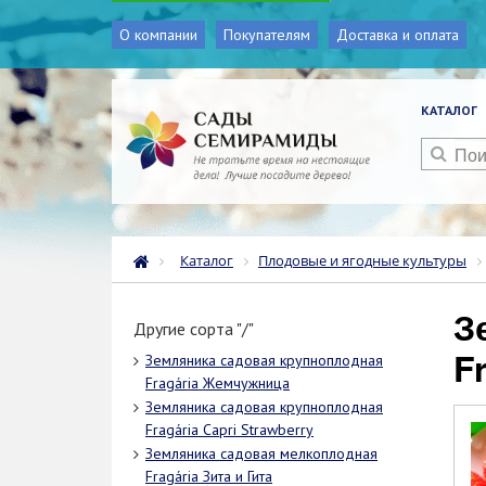
О компании
Покупателям
Доставка и оплата
КАТАЛОГ
Каталог
Плодовые и ягодные культуры
Земляника садовая крупноплодная
Другие сорта "/"
F
Земляника садовая крупноплодная
Fragária Жемчужница
Земляника садовая крупноплодная
Fragária Capri Strawberry
Земляника садовая мелкоплодная
Fragária Зита и Гита