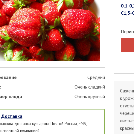
0,1-0,
С1,5-
Перио
ревание
Средний
с
Очень сладкий
Саженц
мер плода
Очень крупный
к урож
с густ
череш
Доставка
листье
зможна доставка курьером, Почтой России, EMS,
красны
анспортной компанией.