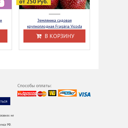
от 250 Руб.
Земляника садовая
крупноплодная Fragária Vicoda
В КОРЗИНУ
Способы оплаты:
ловиях не
екса РФ.