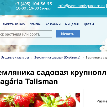
+7 (495) 104-56-53
info@semiramisgardens.ru
10-00 : 19-00 (пн-вс)
БУКЕТЫ ИЗ РОЗ
СЕМЕНА
КОРЗИНКИ
МИЦЕЛИЙ
ЦВЕТЫ
Искать
Ягодные культуры
Земляника садовая (Клубника)
Земляника сад
ragária Talisman
Разм