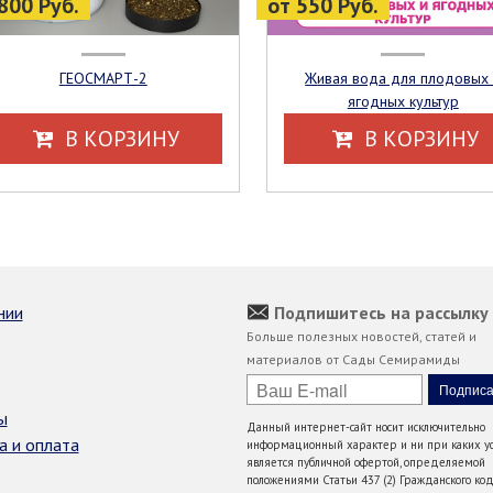
800 Руб.
от 550 Руб.
ГЕОСМАРТ-2
Живая вода для плодовых и
ягодных культур
В КОРЗИНУ
В КОРЗИНУ
нии
Подпишитесь на рассылку
Больше полезных новостей, статей и
материалов от Сады Семирамиды
ы
Данный интернет-сайт носит исключительно
а и оплата
информационный характер и ни при каких ус
является публичной офертой, определяемой
положениями Статьи 437 (2) Гражданского код