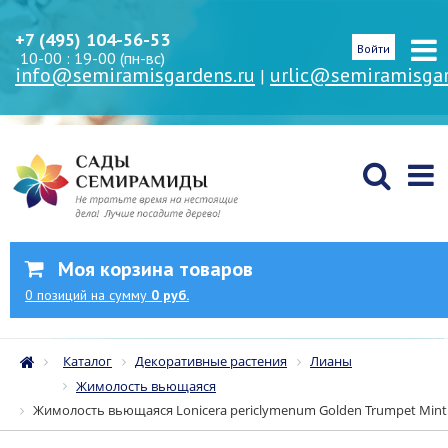
+7 (495) 104-56-53
Войти
10-00 : 19-00 (пн-вс)
info@semiramisgardens.ru
urlic@semiramisgar
|
Моя корзина товаров
0
позиций
на сумму
0 руб.
Каталог
Декоративные растения
Лианы
Жимолость вьющаяся
Жимолость вьющаяся Lonicera periclymenum Golden Trumpet Min