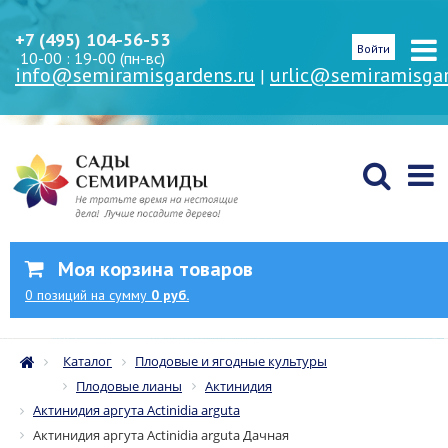
+7 (495) 104-56-53
Войти
10-00 : 19-00 (пн-вс)
info@semiramisgardens.ru
urlic@semiramisgar
|
Моя корзина товаров
0
позиций
на сумму
0 руб.
Каталог
Плодовые и ягодные культуры
Плодовые лианы
Актинидия
Актинидия аргута Actinidia arguta
Актинидия аргута Actinidia arguta Дачная