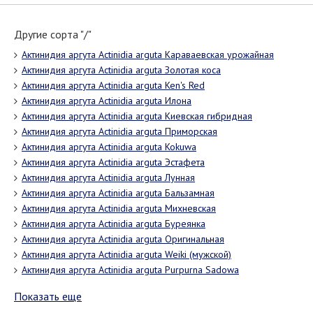
Другие сорта "/"
Актинидия аргута Actinidia arguta Караваевская урожайная
Актинидия аргута Actinidia arguta Золотая коса
Актинидия аргута Actinidia arguta Ken's Red
Актинидия аргута Actinidia arguta Илона
Актинидия аргута Actinidia arguta Киевская гибридная
Актинидия аргута Actinidia arguta Приморская
Актинидия аргута Actinidia arguta Kokuwa
Актинидия аргута Actinidia arguta Эстафета
Актинидия аргута Actinidia arguta Лунная
Актинидия аргута Actinidia arguta Бальзамная
Актинидия аргута Actinidia arguta Михневская
Актинидия аргута Actinidia arguta Буреянка
Актинидия аргута Actinidia arguta Оригинальная
Актинидия аргута Actinidia arguta Weiki (мужской)
Актинидия аргута Actinidia arguta Purpurna Sadowa
Показать еще