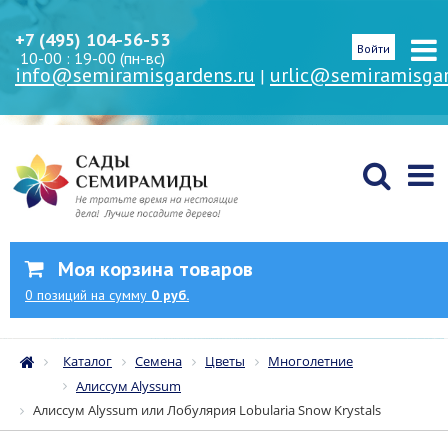
+7 (495) 104-56-53
Войти
10-00 : 19-00 (пн-вс)
info@semiramisgardens.ru
urlic@semiramisgar
|
Моя корзина товаров
0
позиций
на сумму
0 руб.
Каталог
Семена
Цветы
Многолетние
Алиссум Alyssum
Алиссум Alyssum или Лобулярия Lobularia Snow Krystals