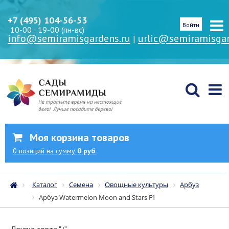
+7 (495) 104-56-53
Войти
10-00 : 19-00 (пн-вс)
info@semiramisgardens.ru
urlic@semiramisgar
|
Моя корзина товаров
0
позиций
на сумму
0 руб.
Каталог
Семена
Овощные культуры
Арбуз
Арбуз Watermelon Moon and Stars F1