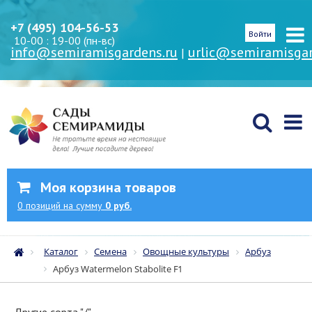
+7 (495) 104-56-53
Войти
10-00 : 19-00 (пн-вс)
info@semiramisgardens.ru
urlic@semiramisgar
|
Моя корзина товаров
0
позиций
на сумму
0 руб.
Каталог
Семена
Овощные культуры
Арбуз
Арбуз Watermelon Stabolite F1