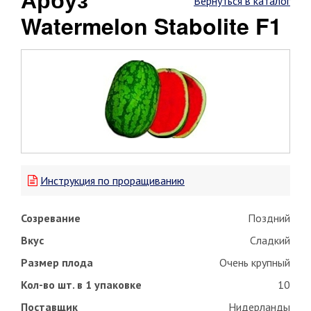
Вернуться в каталог
Watermelon Stabolite F1
Инструкция по проращиванию
Созревание
Поздний
Вкус
Сладкий
Размер плода
Очень крупный
Кол-во шт. в 1 упаковке
10
Поставщик
Нидерланды