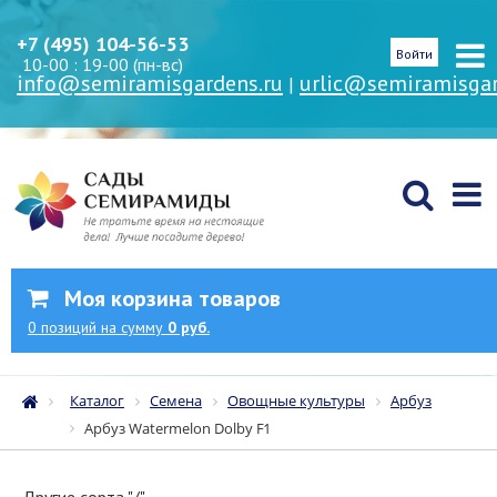
+7 (495) 104-56-53
Войти
10-00 : 19-00 (пн-вс)
info@semiramisgardens.ru
urlic@semiramisgar
|
Моя корзина товаров
0
позиций
на сумму
0 руб.
Каталог
Семена
Овощные культуры
Арбуз
Арбуз Watermelon Dolby F1