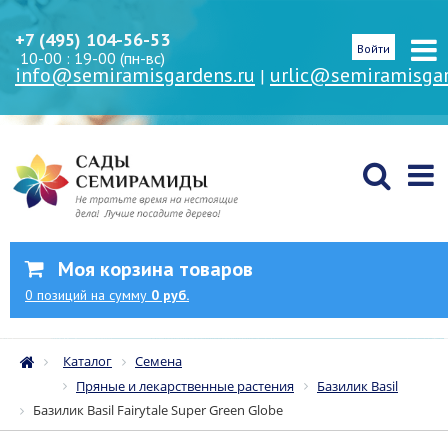
+7 (495) 104-56-53
Войти
10-00 : 19-00 (пн-вс)
info@semiramisgardens.ru
urlic@semiramisgar
|
Моя корзина товаров
0
позиций
на сумму
0 руб.
Каталог
Семена
Пряные и лекарственные растения
Базилик Basil
Базилик Basil Fairytale Super Green Globe