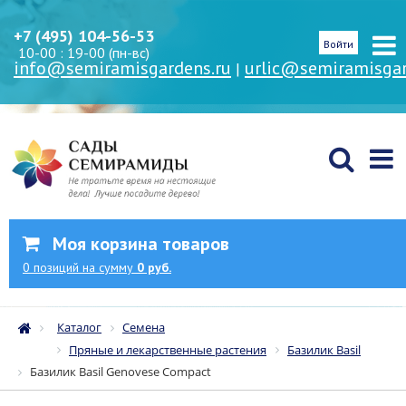
+7 (495) 104-56-53
Войти
10-00 : 19-00 (пн-вс)
info@semiramisgardens.ru
urlic@semiramisgar
|
Моя корзина товаров
0
позиций
на сумму
0 руб.
Каталог
Семена
Пряные и лекарственные растения
Базилик Basil
Базилик Basil Genovese Compact