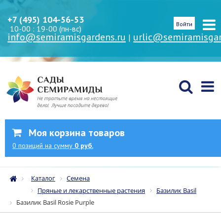
+7 (495) 104-56-53
Войти
10-00 : 19-00 (пн-вс)
info@semiramisgardens.ru
urlic@semiramisgar
|
Моя корзина товаров
0
позиций
на сумму
0 руб.
Каталог
Семена
Пряные и лекарственные растения
Базилик Basil
Базилик Basil Rosie Purple