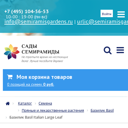
+7 (495) 104-56-53
Войти
10-00 : 19-00 (пн-вс)
info@semiramisgardens.ru
urlic@semiramisgar
|
Моя корзина товаров
0
позиций
на сумму
0 руб.
Каталог
Семена
Пряные и лекарственные растения
Базилик Basil
Базилик Basil Italian Large Leaf