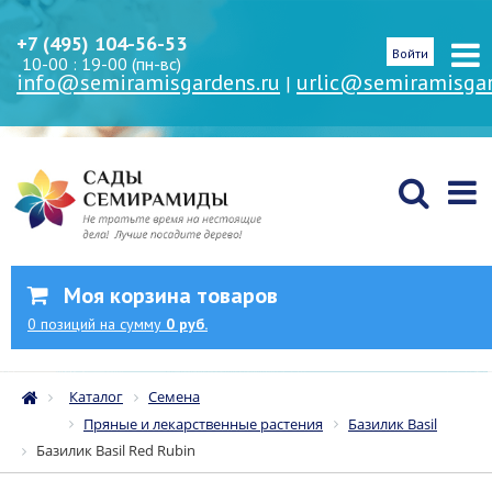
+7 (495) 104-56-53
Войти
10-00 : 19-00 (пн-вс)
info@semiramisgardens.ru
urlic@semiramisgar
|
Моя корзина товаров
0
позиций
на сумму
0 руб.
Каталог
Семена
Пряные и лекарственные растения
Базилик Basil
Базилик Basil Red Rubin