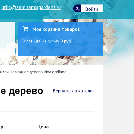
|
urlic@semiramisgardens.ru
Войти
Моя корзина товаров
0
позиций
на сумму
0 руб.
 или Помадное дерево Bixa orellana
Вернуться в каталог
ер
Цена