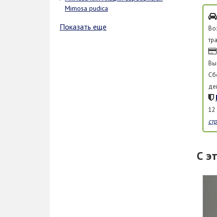
Mimosa pudica
Показать еще
Во
тр
Вы
Сб
де
12
ст
С э