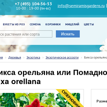
+7 (495) 104-56-53
info@semiramisgardens.ru
10-00 : 19-00 (пн-вс)
БУКЕТЫ ИЗ РОЗ
СЕМЕНА
КОРЗИНКИ
МИЦЕЛИЙ
ЦВЕТЫ
Искать
ия
Деревья
Экзотика
Экзотическое ассорти
Бикса орельяна
ixa orellana
CУПЕРНОВИНКА
Разм