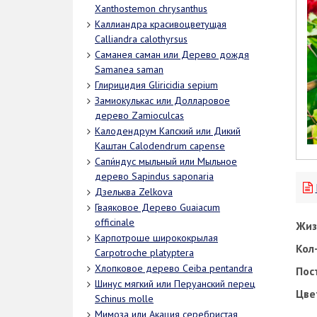
Xanthostemon chrysanthus
Каллиандра красивоцветущая
Calliandra calothyrsus
Саманея саман или Дерево дождя
Samanea saman
Глирицидия Gliricidia sepium
Замиокулькас или Долларовое
дерево Zamioculcas
Калодендрум Капский или Дикий
Каштан Calodendrum capense
Сапи́ндус мыльный или Мыльное
дерево Sapindus saponaria
Дзельква Zelkova
Гваяковое Дерево Guaiacum
officinale
Жиз
Карпотроше ширококрылая
Кол-
Carpotroche platyptera
Хлопковое дерево Ceiba pentandra
Пос
Шинус мягкий или Перуанский перец
Цве
Schinus molle
Мимоза или Акация серебристая