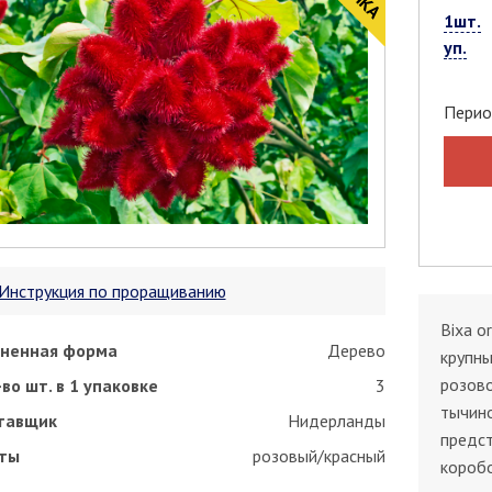
1шт.
уп.
Перио
Инструкция по проращиванию
Bixa o
ненная форма
Дерево
крупны
розово
во шт. в 1 упаковке
3
тычино
тавщик
Нидерланды
предс
ты
розовый/красный
коробо