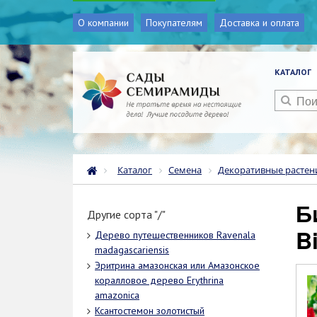
О компании
Покупателям
Доставка и оплата
КАТАЛОГ
Каталог
Семена
Декоративные растен
Бикса орельяна или Помадное дерево
Другие сорта "/"
B
Дерево путешественников Ravenala
madagascariensis
Эритрина амазонская или Амазонское
коралловое дерево Erythrina
amazonica
Ксантостемон золотистый