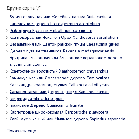
Другие сорта "/"
Бутия головчатая или Желейная пальма Butia capitata
Тарелочное дерево Pterospermum acerifolium
Эмботриум Красный Embothrium coccineum
Ксантоцерас или Чекалкин Орех Xanthoceras sorbifolium
Цезальпиния или Цветок райской птицы Caesalpinia gillesii
Дерево путешественников Ravenala madagascariensis
Эритрина амазонская или Амазонское коралловое дерево
Erythrina amazonica
Ксантостемон золотистый Xanthostemon chrysanthus
Замиокулькас или Долларовое дерево Zamioculcas
Каллиандра красивоцветущая Calliandra calothyrsus
Саманея саман или Дерево дождя Samanea saman
Глирицидия Gliricidia sepium
Гваяковое Дерево Guaiacum officinale
Карпотроше ширококрылая Carpotroche platyptera
Сапи́ндус мыльный или Мыльное дерево Sapindus saponaria
Показать еще