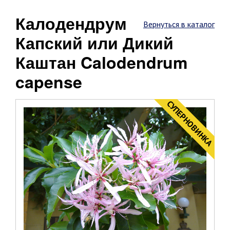
Калодендрум
Вернуться в каталог
Капский или Дикий
Каштан Calodendrum
capense
CУПЕРНОВИНКА