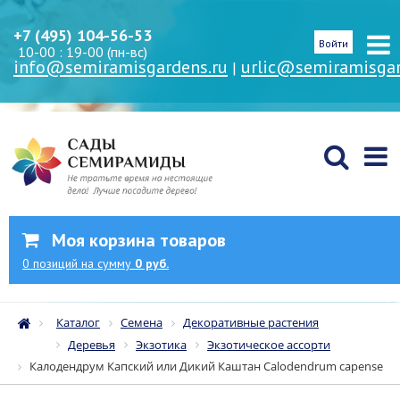
+7 (495) 104-56-53
Войти
10-00 : 19-00 (пн-вс)
info@semiramisgardens.ru
urlic@semiramisgar
|
Моя корзина товаров
0
позиций
на сумму
0 руб.
Каталог
Семена
Декоративные растения
Деревья
Экзотика
Экзотическое ассорти
Калодендрум Капский или Дикий Каштан Calodendrum capense