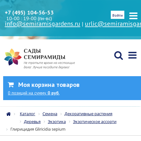
+7 (495) 104-56-53
Войти
10-00 : 19-00 (пн-вс)
info@semiramisgardens.ru
urlic@semiramisgar
|
Моя корзина товаров
0
позиций
на сумму
0 руб.
Каталог
Семена
Декоративные растения
Деревья
Экзотика
Экзотическое ассорти
Глирицидия Gliricidia sepium