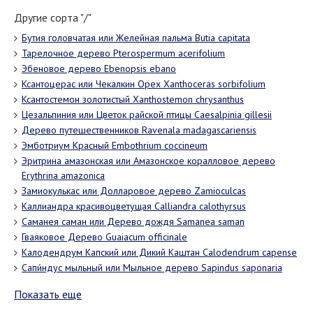
Другие сорта "/"
Бутия головчатая или Желейная пальма Butia capitata
Тарелочное дерево Pterospermum acerifolium
Эбеновое дерево Ebenopsis ebano
Ксантоцерас или Чекалкин Орех Xanthoceras sorbifolium
Ксантостемон золотистый Xanthostemon chrysanthus
Цезальпиния или Цветок райской птицы Caesalpinia gillesii
Дерево путешественников Ravenala madagascariensis
Эмботриум Красный Embothrium coccineum
Эритрина амазонская или Амазонское коралловое дерево
Erythrina amazonica
Замиокулькас или Долларовое дерево Zamioculcas
Каллиандра красивоцветущая Calliandra calothyrsus
Саманея саман или Дерево дождя Samanea saman
Гваяковое Дерево Guaiacum officinale
Калодендрум Капский или Дикий Каштан Calodendrum capense
Сапи́ндус мыльный или Мыльное дерево Sapindus saponaria
Показать еще