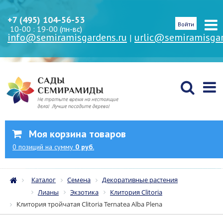
+7 (495) 104-56-53
Войти
10-00 : 19-00 (пн-вс)
info@semiramisgardens.ru
urlic@semiramisgar
|
Моя корзина товаров
0
позиций
на сумму
0 руб.
Каталог
Семена
Декоративные растения
Лианы
Экзотика
Клитория Clitoria
Клитория тройчатая Clitoria Ternatea Alba Plenа