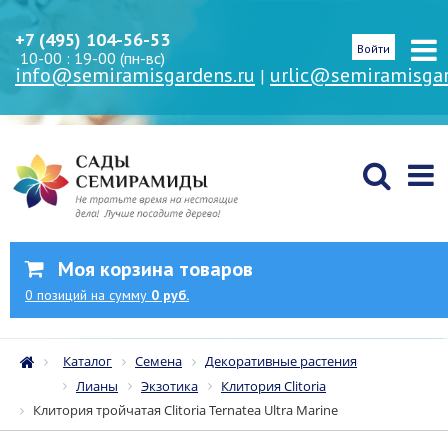
+7 (495) 104-56-53
Войти
10-00 : 19-00 (пн-вс)
info@semiramisgardens.ru
urlic@semiramisgar
|
Моя корзина товаров
0
позиций
на сумму
0 руб.
Каталог
Семена
Декоративные растения
Лианы
Экзотика
Клитория Clitoria
Клитория тройчатая Clitoria Ternatea Ultra Marine