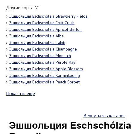
Другие сорта "/"
Эшшольция Eschschólzia Strawberry Fields
Эшшольция Eschschólzia Fruit Crush
Эшшольция Eschschólzia Apricot shiffon
Эшшольция Eschschólzia Alba
Эшшольция Eschschólzia Tahiti
Эшшольция Eschschólzia Champagne
Эшшольция Eschschólzia Monarch
Эшшольция Eschschólzia Purple Ray
Эшшольция Eschschólzia Apple Blossom
Эшшольция Eschschólzia Karminkoenig
Эшшольция Eschschólzia Peach Sorbet
Показать еще
Вернуться в каталог
Эшшольция Eschschólzia