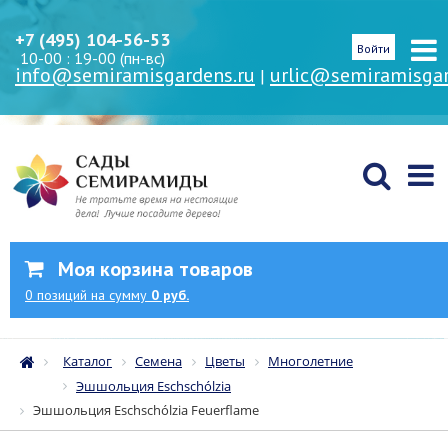
+7 (495) 104-56-53
Войти
10-00 : 19-00 (пн-вс)
info@semiramisgardens.ru
urlic@semiramisgar
|
Моя корзина товаров
0
позиций
на сумму
0 руб.
Каталог
Семена
Цветы
Многолетние
Эшшольция Eschschólzia
Эшшольция Eschschólzia Feuerflame