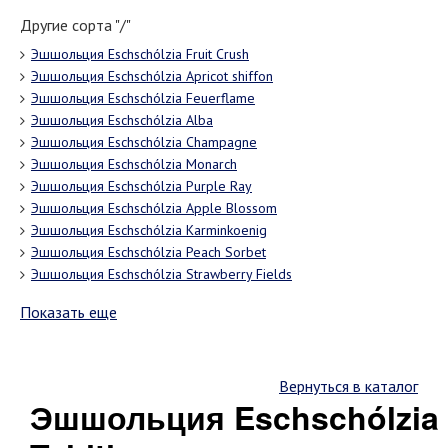
Другие сорта "/"
Эшшольция Eschschólzia Fruit Crush
Эшшольция Eschschólzia Apricot shiffon
Эшшольция Eschschólzia Feuerflame
Эшшольция Eschschólzia Alba
Эшшольция Eschschólzia Champagne
Эшшольция Eschschólzia Monarch
Эшшольция Eschschólzia Purple Ray
Эшшольция Eschschólzia Apple Blossom
Эшшольция Eschschólzia Karminkoenig
Эшшольция Eschschólzia Peach Sorbet
Эшшольция Eschschólzia Strawberry Fields
Показать еще
Вернуться в каталог
Эшшольция Eschschólzia