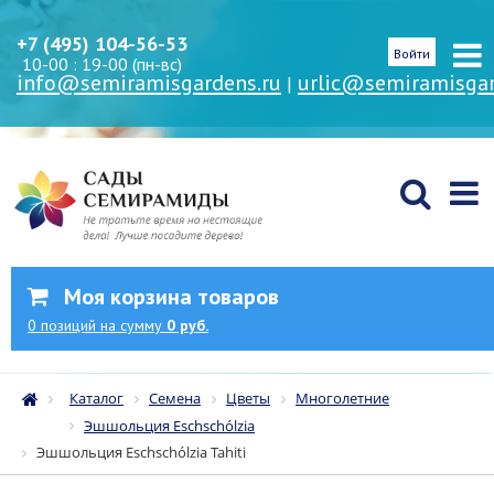
+7 (495) 104-56-53
Войти
10-00 : 19-00 (пн-вс)
info@semiramisgardens.ru
urlic@semiramisgar
|
Моя корзина товаров
0
позиций
на сумму
0 руб.
Каталог
Семена
Цветы
Многолетние
Эшшольция Eschschólzia
Эшшольция Eschschólzia Tahiti