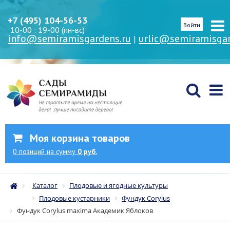
+7 (495) 104-56-53
Войти
10-00 : 19-00 (пн-вс)
info@semiramisgardens.ru
urlic@semiramisgar
|
Моя корзина товаров
0
позиций
на сумму
0 руб.
Каталог
Плодовые и ягодные культуры
Плодовые кустарники
Фундук Corylus
Фундук Corylus maxima Академик Яблоков