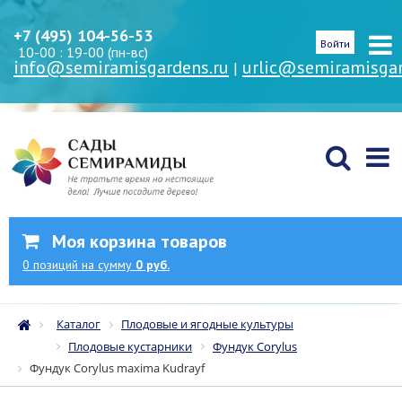
+7 (495) 104-56-53
Войти
10-00 : 19-00 (пн-вс)
info@semiramisgardens.ru
urlic@semiramisgar
|
Моя корзина товаров
0
позиций
на сумму
0 руб.
Каталог
Плодовые и ягодные культуры
Плодовые кустарники
Фундук Corylus
Фундук Corylus maxima Kudrayf