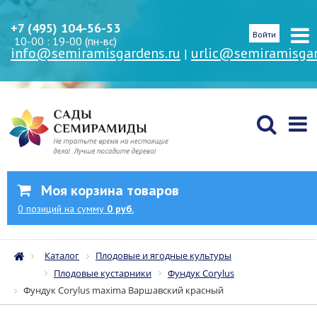
+7 (495) 104-56-53
Войти
10-00 : 19-00 (пн-вс)
info@semiramisgardens.ru
urlic@semiramisgar
|
Моя корзина товаров
0
позиций
на сумму
0 руб.
Каталог
Плодовые и ягодные культуры
Плодовые кустарники
Фундук Corylus
Фундук Corylus maxima Варшавский красный