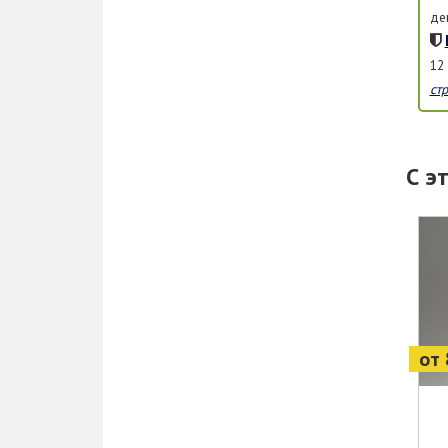
де
12
ст
С э
от 