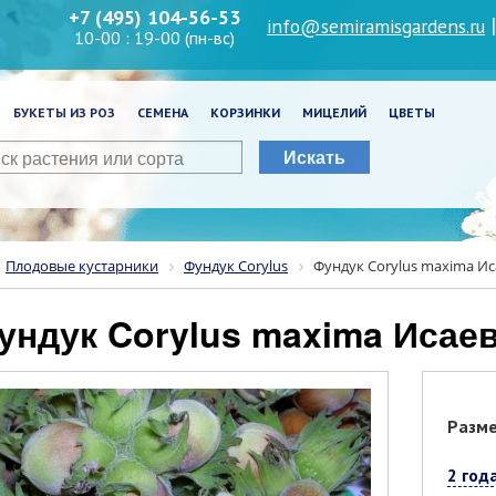
+7 (495) 104-56-53
info@semiramisgardens.ru
10-00 : 19-00 (пн-вс)
БУКЕТЫ ИЗ РОЗ
СЕМЕНА
КОРЗИНКИ
МИЦЕЛИЙ
ЦВЕТЫ
Искать
Плодовые кустарники
Фундук Corylus
Фундук Corylus maxima И
Фундук Corylus maxima Исае
Разм
2 год