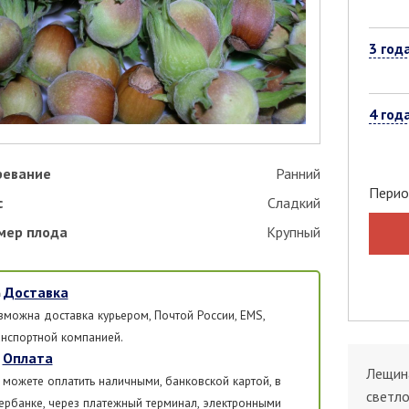
3 год
4 год
ревание
Ранний
Перио
с
Сладкий
мер плода
Крупный
Доставка
зможна доставка курьером, Почтой России, EMS,
анспортной компанией.
Оплата
Лещина
 можете оплатить наличными, банковской картой, в
светло
ербанке, через платежный терминал, электронными