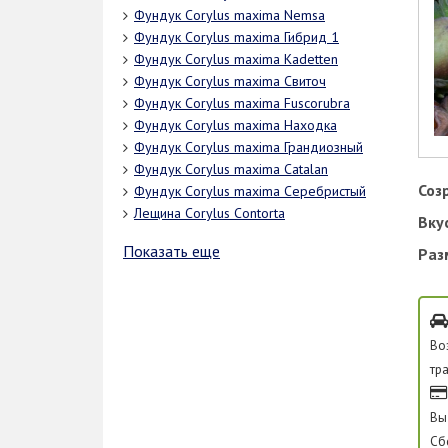
Фундук Corylus maxima Nemsa
Фундук Corylus maxima Гибрид 1
Фундук Corylus maxima Кadetten
Фундук Corylus maxima Свиточ
Фундук Corylus maxima Fuscorubra
Фундук Corylus maxima Находка
Фундук Corylus maxima Грандиозный
Фундук Corylus maxima Catalan
Соз
Фундук Corylus maxima Серебристый
Лещина Corylus Contorta
Вку
Показать еще
Раз
Во
тр
Вы
Сб