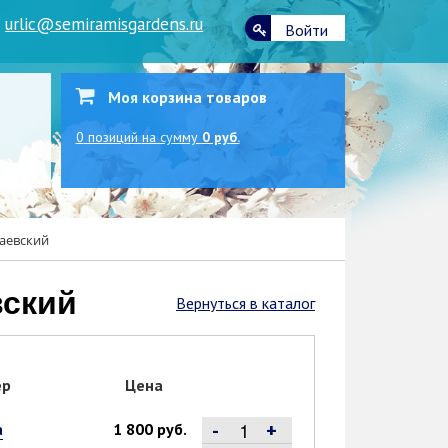
|
urlic@semiramisgardens.ru
Войти
Моя корзина товаров
0
позиций
на сумму
0 руб.
саевский
вский
Вернуться в каталог
ер
Цена
-
+
а
1 800 руб.