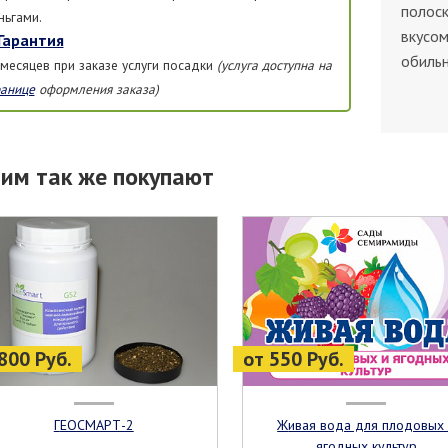
полос
ньгами.
вкусом
Гарантия
обильн
 месяцев при заказе услуги посадки
(услуга доступна на
ранице
оформления заказа)
тим так же покупают
800 Руб.
от 550 Руб.
ГЕОСМАРТ-2
Живая вода для плодовых и
ягодных культур