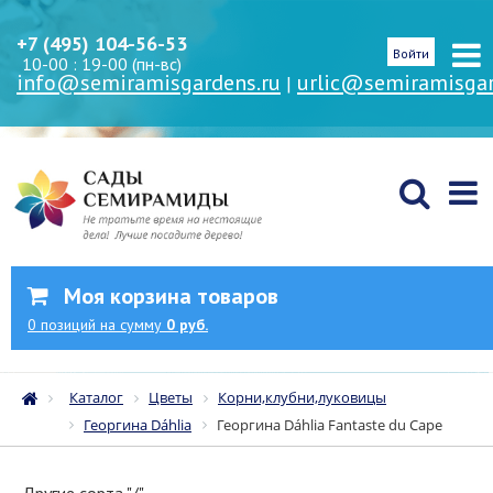
+7 (495) 104-56-53
Войти
10-00 : 19-00 (пн-вс)
info@semiramisgardens.ru
urlic@semiramisgar
|
Моя корзина товаров
0
позиций
на сумму
0 руб.
Каталог
Цветы
Корни,клубни,луковицы
Георгина Dáhlia
Георгина Dáhlia Fantaste du Cape