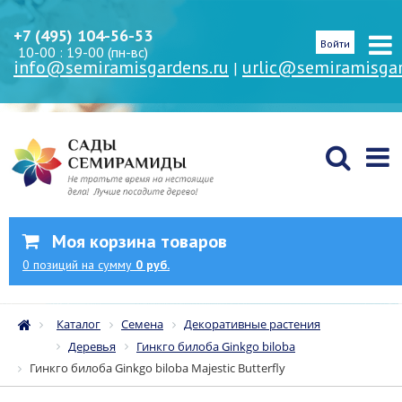
+7 (495) 104-56-53
Войти
10-00 : 19-00 (пн-вс)
info@semiramisgardens.ru
urlic@semiramisgar
|
Моя корзина товаров
0
позиций
на сумму
0 руб.
Каталог
Семена
Декоративные растения
Деревья
Гинкго билоба Ginkgo biloba
Гинкго билоба Ginkgo biloba Majestic Butterfly