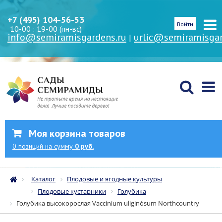
+7 (495) 104-56-53
Войти
10-00 : 19-00 (пн-вс)
info@semiramisgardens.ru
urlic@semiramisgar
|
Моя корзина товаров
0
позиций
на сумму
0 руб.
Каталог
Плодовые и ягодные культуры
Плодовые кустарники
Голубика
Голубика высокорослая Vaccínium uliginósum Northcountry