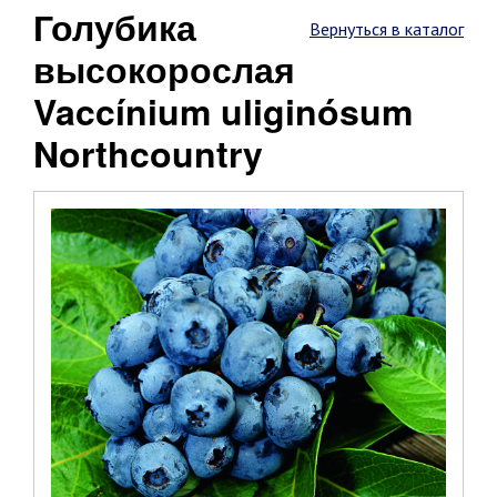
Голубика
Вернуться в каталог
высокорослая
Vaccínium uliginósum
Northcountry