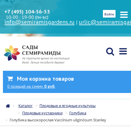
+7 (495) 104-56-53
Войти
10-00 : 19-00 (пн-вс)
info@semiramisgardens.ru
urlic@semiramisgar
|
Моя корзина товаров
0
позиций
на сумму
0 руб.
Каталог
Плодовые и ягодные культуры
Плодовые кустарники
Голубика
Голубика высокорослая Vaccínium uliginósum Stanley