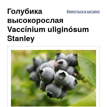
Голубика
Вернуться в каталог
высокорослая
Vaccínium uliginósum
Stanley