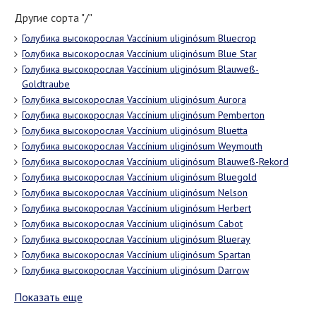
Другие сорта "/"
Голубика высокорослая Vaccínium uliginósum Bluecrop
Голубика высокорослая Vaccínium uliginósum Blue Star
Голубика высокорослая Vaccínium uliginósum Blauweß-
Goldtraube
Голубика высокорослая Vaccínium uliginósum Aurora
Голубика высокорослая Vaccínium uliginósum Pemberton
Голубика высокорослая Vaccínium uliginósum Bluetta
Голубика высокорослая Vaccínium uliginósum Weymouth
Голубика высокорослая Vaccínium uliginósum Blauweß-Rekord
Голубика высокорослая Vaccínium uliginósum Bluegold
Голубика высокорослая Vaccínium uliginósum Nelson
Голубика высокорослая Vaccínium uliginósum Herbert
Голубика высокорослая Vaccínium uliginósum Cabot
Голубика высокорослая Vaccínium uliginósum Blueray
Голубика высокорослая Vaccínium uliginósum Spartan
Голубика высокорослая Vaccínium uliginósum Darrow
Показать еще