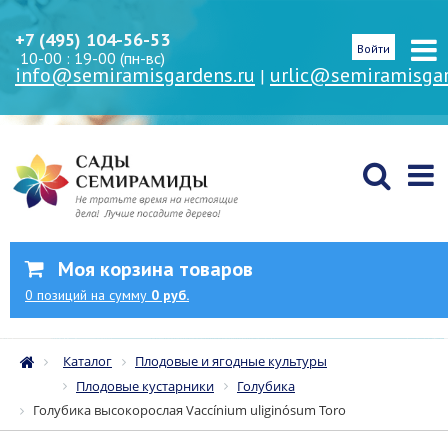
+7 (495) 104-56-53
Войти
10-00 : 19-00 (пн-вс)
info@semiramisgardens.ru
urlic@semiramisgar
|
Моя корзина товаров
0
позиций
на сумму
0 руб.
Каталог
Плодовые и ягодные культуры
Плодовые кустарники
Голубика
Голубика высокорослая Vaccínium uliginósum Toro