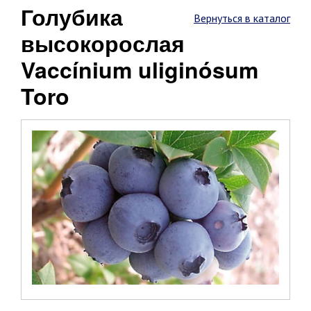
Голубика
Вернуться в каталог
высокорослая
Vaccínium uliginósum
Toro