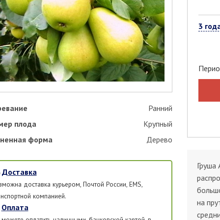
3 год
Перио
ревание
Ранний
мер плода
Крупный
ненная форма
Дерево
Груша 
Доставка
распро
зможна доставка курьером, Почтой России, EMS,
больш
анспортной компанией.
на пру
Оплата
средни
 можете оплатить наличными, банковской картой, в