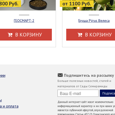
800 Руб.
от 1100 Руб.
ГЕОСМАРТ-2
Груша Pýrus Велеса
В КОРЗИНУ
В КОРЗИНУ
нии
Подпишитесь на рассылку
Больше полезных новостей, статей и
материалов от Сады Семирамиды
ы
Данный интернет-сайт носит исключительно
а и оплата
информационный характер и ни при каких ус
является публичной офертой, определяемой
положениями Статьи 437 (2) Гражданского код