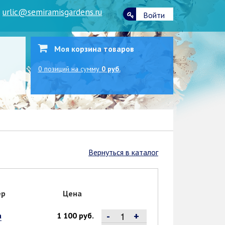
|
urlic@semiramisgardens.ru
Войти
Моя корзина товаров
0
позиций
на сумму
0 руб.
Вернуться в каталог
ер
Цена
-
+
а
1 100 руб.