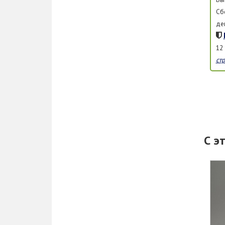
Сб
де
12
ст
С э