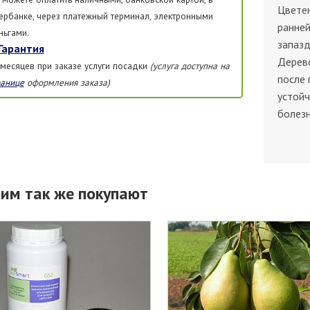
Цветен
ербанке, через платежный терминал, электронными
ранней
ньгами.
запазд
Гарантия
Дерево
 месяцев при заказе услуги посадки
(услуга доступна на
после 
ранице
оформления заказа)
устойч
болезн
тим так же покупают