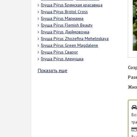
Груша Pýrus Брянская красавица
Груша Pýrus Bristol Cross
Груша Pýrus Марианна
Груша Pýrus Flemish Beauty
Груша Pýrus Дюймовочка
Груша Pýrus Zhozefina Mehelnskaya
Груша Pýrus Green Magdalene
Груша Pýrus Сварог
Груша Pýrus Аленушка
Соз
Показать еще
Раз
Жиз
Во
тр
Вы