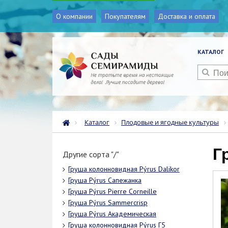
О компании
Покупателям
Доставка и оплата
КАТАЛОГ
Каталог
Плодовые и ягодные культуры
Другие сорта "/"
Груша колонновидная Pýrus Dalikor
Груша Pýrus Сапежанка
Груша Pýrus Pierre Corneille
Груша Pýrus Sammercrisp
Груша Pýrus Академическая
Груша колонновидная Pýrus Г5