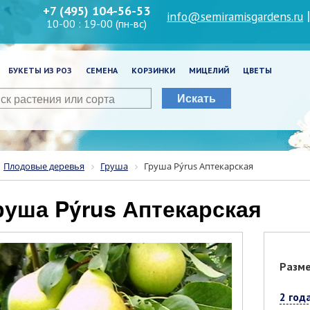
+7 (495) 104-56-53
info@semiramisgardens.ru
10-00 : 19-00 (пн-вс)
БУКЕТЫ ИЗ РОЗ
СЕМЕНА
КОРЗИНКИ
МИЦЕЛИЙ
ЦВЕТЫ
Искать
Плодовые деревья
Груша
Груша Pýrus Аптекарская
Груша Pýrus Аптекарская
Разм
2 год