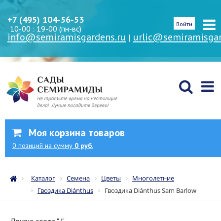
+7 (495) 104-56-53
Войти
10-00 : 19-00 (пн-вс)
info@semiramisgardens.ru
urlic@semiramisgar
|
Моя корзина товаров
0
позиций
на сумму
0 руб.
Каталог
Семена
Цветы
Многолетние
Гвоздика Diánthus
Гвоздика Diánthus Sam Barlow