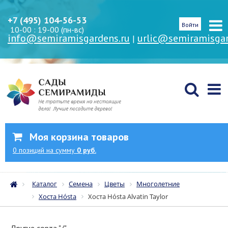
+7 (495) 104-56-53
Войти
10-00 : 19-00 (пн-вс)
info@semiramisgardens.ru
urlic@semiramisgar
|
Моя корзина товаров
0
позиций
на сумму
0 руб.
Каталог
Семена
Цветы
Многолетние
Хоста Hósta
Хоста Hósta Alvatin Taylor