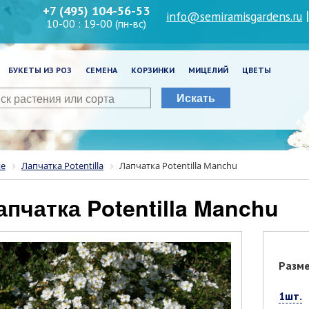
+7 (495) 104-56-53
info@semiramisgardens.ru
10-00 : 19-00 (пн-вс)
БУКЕТЫ ИЗ РОЗ
СЕМЕНА
КОРЗИНКИ
МИЦЕЛИЙ
ЦВЕТЫ
Искать
ие
Лапчатка Potentilla
Лапчатка Potentilla Manchu
Лапчатка Potentilla Manchu
Разм
1шт.