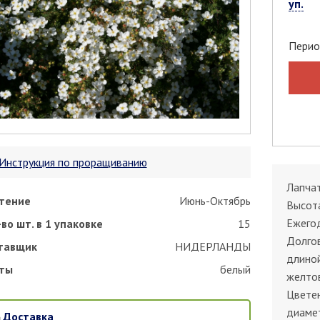
уп.
Перио
Инструкция по проращиванию
Лапчат
тение
Июнь-Октябрь
Высота
Ежегод
во шт. в 1 упаковке
15
Долгов
тавщик
НИДЕРЛАНДЫ
длиной
ты
белый
желтов
Цветен
диамет
Доставка