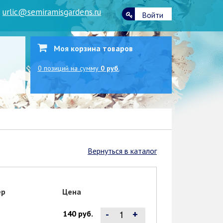
|
urlic@semiramisgardens.ru
Войти
Моя корзина товаров
0
позиций
на сумму
0 руб.
Вернуться в каталог
ер
Цена
-
+
140 руб.