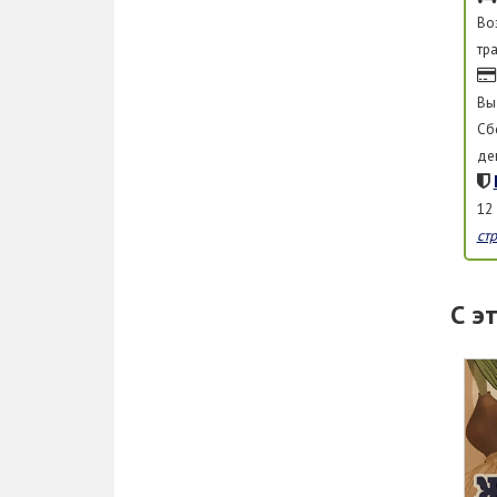
Во
тр
Вы
Сб
де
12
ст
С э