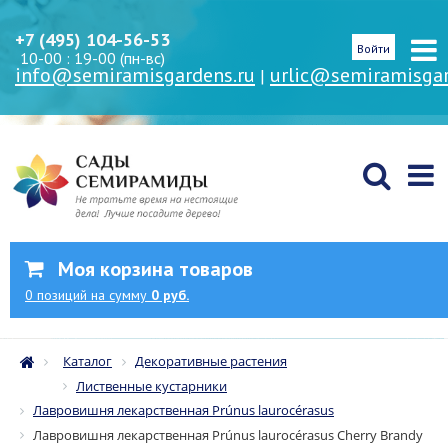
+7 (495) 104-56-53
Войти
10-00 : 19-00 (пн-вс)
info@semiramisgardens.ru
urlic@semiramisgar
|
Моя корзина товаров
0
позиций
на сумму
0 руб.
Каталог
Декоративные растения
Лиственные кустарники
Лавровишня лекарственная Prúnus laurocérasus
Лавровишня лекарственная Prúnus laurocérasus Cherry Brandy