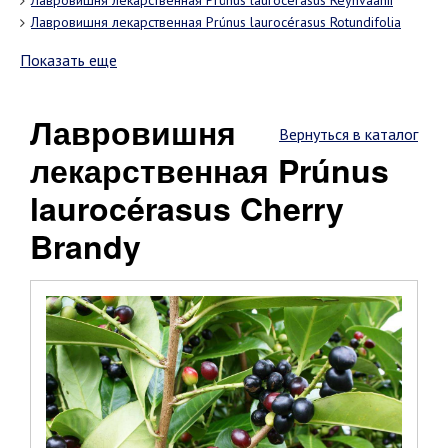
Лавровишня лекарственная Prúnus laurocérasus Reynvaanii
Лавровишня лекарственная Prúnus laurocérasus Rotundifolia
Показать еще
Лавровишня
Вернуться в каталог
лекарственная Prúnus
laurocérasus Cherry
Brandy