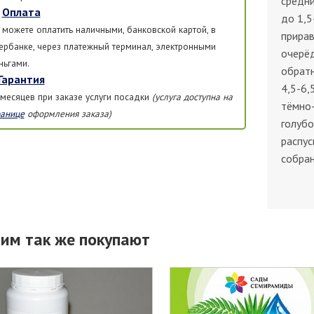
средни
Оплата
до 1,5
 можете оплатить наличными, банковской картой, в
прирав
ербанке, через платежный терминал, электронными
очерёд
ньгами.
обратн
Гарантия
4,5-6,
 месяцев при заказе услуги посадки
(услуга доступна на
тёмно-
ранице
оформления заказа)
голубо
распус
собран
тим так же покупают