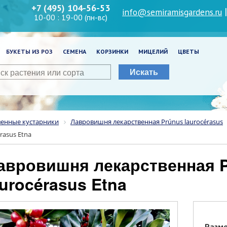
+7 (495) 104-56-53
info@semiramisgardens.ru
10-00 : 19-00 (пн-вс)
БУКЕТЫ ИЗ РОЗ
СЕМЕНА
КОРЗИНКИ
МИЦЕЛИЙ
ЦВЕТЫ
Искать
венные кустарники
Лавровишня лекарственная Prúnus laurocérasus
rasus Etna
aurocérasus Etna
Разм