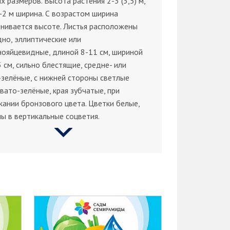
х размеров. Высота растения 2-3 (3,5) м,
-2 м ширина. С возрастом ширина
нивается высоте. Листья расположены
но, эллиптические или
ояйцевидные, длиной 8-11 см, шириной
5 см, сильно блестящие, средне- или
зелёные, с нижней стороны светлые
вато-зелёные, края зубчатые, при
кании бронзового цвета. Цветки белые,
ы в вертикальные соцветия.