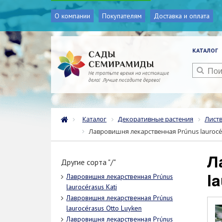
О компании
Покупателям
Доставка и оплата
КАТАЛОГ
Каталог
Декоративные растения
Лист
Лавровишня лекарственная Prúnus laurocé
Лавровишня лекарственная Prúnus
Другие сорта "/"
l
Лавровишня лекарственная Prúnus
laurocérasus Kati
Лавровишня лекарственная Prúnus
laurocérasus Otto Luyken
Лавровишня лекарственная Prúnus