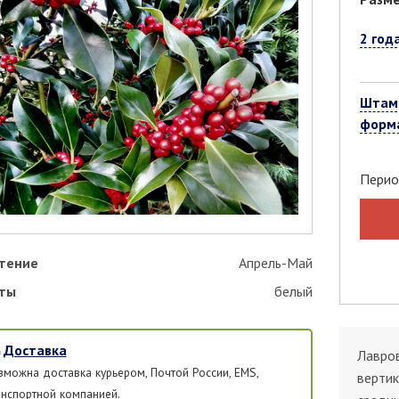
2 год
Штам
форм
Перио
тение
Апрель-Май
ты
белый
Доставка
Лавров
зможна доставка курьером, Почтой России, EMS,
вертик
анспортной компанией.