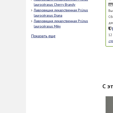
laurocérasus Cherry Brandy
Лавровишня лекарственная Prúnus
Вы
laurocérasus Diana
Сб
Лавровишня лекарственная Prúnus
де
laurocérasus Miky
12
Показать еще
ст
С э