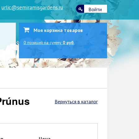
|
urlic@semiramisgardens.ru
Войти
Моя корзина товаров
0
позиций
на сумму
0 руб.
Вернуться в каталог
ер
Цена