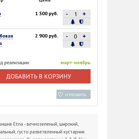
-
+
а
1 500 руб.
-
+
бовая
2 900 руб.
а
д реализации:
март-ноябрь
ДОБАВИТЬ В КОРЗИНУ
отложить
ишня Etna - вечнозеленый, широкий,
альный, густо разветвленный кустарник