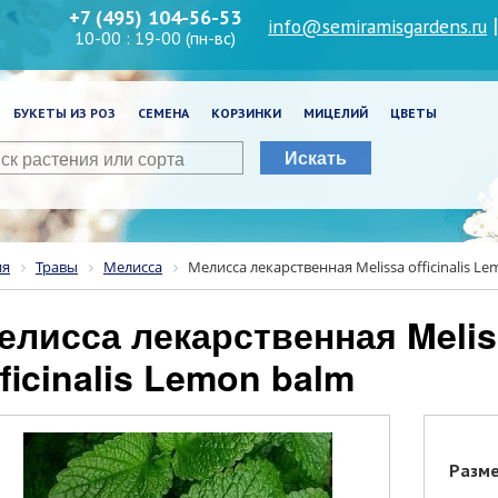
+7 (495) 104-56-53
info@semiramisgardens.ru
10-00 : 19-00 (пн-вс)
БУКЕТЫ ИЗ РОЗ
СЕМЕНА
КОРЗИНКИ
МИЦЕЛИЙ
ЦВЕТЫ
Искать
ия
Травы
Мелисса
Мелисса лекарственная Melissa officinalis L
fficinalis Lemon balm
Разм