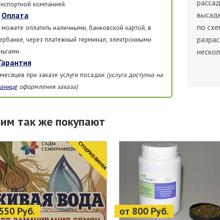
рассад
анспортной компанией.
высадк
Оплата
по схе
 можете оплатить наличными, банковской картой, в
разрас
ербанке, через платежный терминал, электронными
ньгами.
нескол
Гарантия
 месяцев при заказе услуги посадки
(услуга доступна на
ранице
оформления заказа)
тим так же покупают
CУПЕРНОВИНКА
550 Руб.
от 800 Руб.