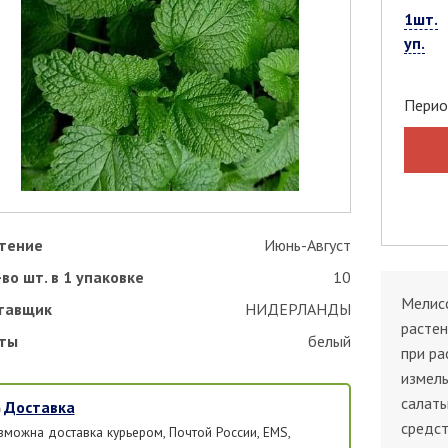
1шт.
уп.
Перио
тение
Июнь-Август
во шт. в 1 упаковке
10
Мелисс
тавщик
НИДЕРЛАНДЫ
растен
ты
белый
при ра
измель
салаты
Доставка
средст
зможна доставка курьером, Почтой России, EMS,