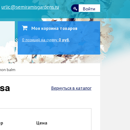
|
urlic@semiramisgardens.ru
Войти
Моя корзина товаров
0
позиций
на сумму
0 руб.
emon balm
Вернуться в каталог
ер
Цена