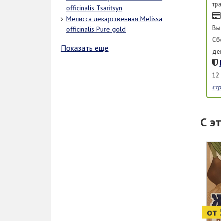
тр
officinalis Tsaritsyn
Мелисса лекарственная Melissa
Вы
officinalis Pure gold
Сб
Показать еще
де
12
ст
С э
от 