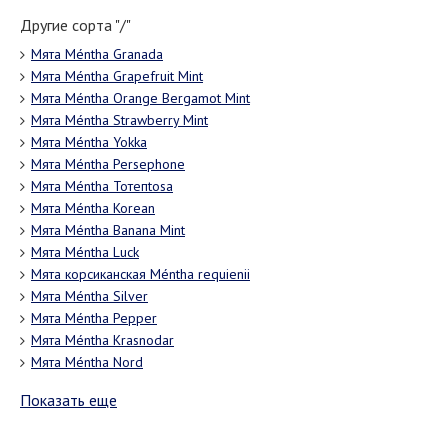
Другие сорта "/"
Мята Méntha Granada
Мята Méntha Grapefruit Mint
Мята Méntha Orange Bergamot Mint
Мята Méntha Strawberry Mint
Мята Méntha Yokka
Мята Méntha Persephone
Мята Méntha Тотепtosa
Мята Méntha Korean
Мята Méntha Banana Mint
Мята Méntha Luck
Мята корсиканская Méntha requienii
Мята Méntha Silver
Мята Méntha Pepper
Мята Méntha Krasnodar
Мята Méntha Nord
Показать еще