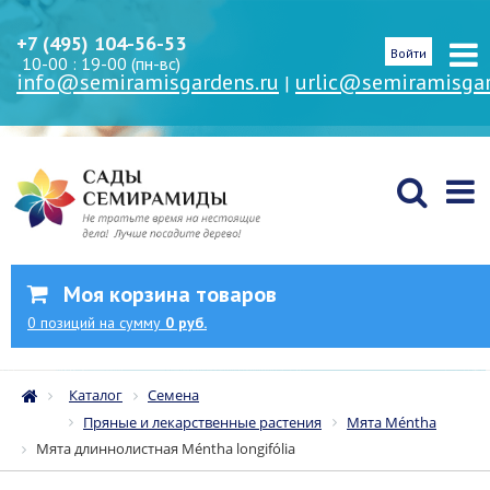
+7 (495) 104-56-53
Войти
10-00 : 19-00 (пн-вс)
info@semiramisgardens.ru
urlic@semiramisgar
|
Моя корзина товаров
0
позиций
на сумму
0 руб.
Каталог
Семена
Пряные и лекарственные растения
Мята Méntha
Мята длиннолистная Méntha longifólia