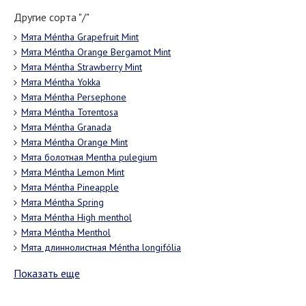
Другие сорта "/"
Мята Méntha Grapefruit Mint
Мята Méntha Orange Bergamot Mint
Мята Méntha Strawberry Mint
Мята Méntha Yokka
Мята Méntha Persephone
Мята Méntha Тотепtosa
Мята Méntha Granada
Мята Méntha Orange Mint
Мята болотная Mentha pulegium
Мята Méntha Lemon Mint
Мята Méntha Pineapple
Мята Méntha Spring
Мята Méntha High menthol
Мята Méntha Menthol
Мята длиннолистная Méntha longifólia
Показать еще