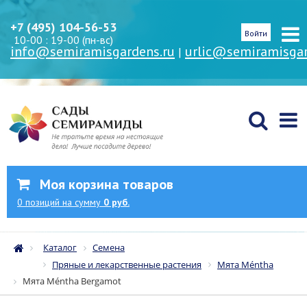
+7 (495) 104-56-53
Войти
10-00 : 19-00 (пн-вс)
info@semiramisgardens.ru
urlic@semiramisgar
|
Моя корзина товаров
0
позиций
на сумму
0 руб.
Каталог
Семена
Пряные и лекарственные растения
Мята Méntha
Мята Méntha Bergamot