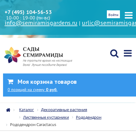
+7 (495) 104-56-53
Войти
10-00 : 19-00 (пн-вс)
info@semiramisgardens.ru
urlic@semiramisgar
|
Моя корзина товаров
0
позиций
на сумму
0 руб.
Каталог
Декоративные растения
Лиственные кустарники
Рододендрон
Рододендрон Caractacus