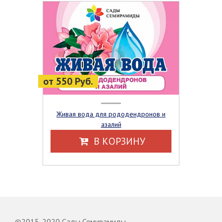
от 550 Руб.
Живая вода для рододендронов и
азалий
В КОРЗИНУ
©2015-2020 Сады Семирамиды