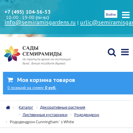
+7 (495) 104-56-53
Войти
10-00 : 19-00 (пн-вс)
info@semiramisgardens.ru
urlic@semiramisgar
|
Моя корзина товаров
0
позиций
на сумму
0 руб.
Каталог
Декоративные растения
Лиственные кустарники
Рододендрон
Рододендрон Cunningham`s White